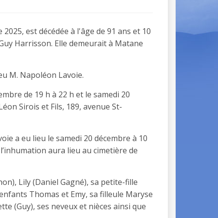
2025, est décédée à l'âge de 91 ans et 10
Guy Harrisson. Elle demeurait à Matane
 feu M. Napoléon Lavoie.
embre de 19 h à 22 h et le samedi 20
on Sirois et Fils, 189, avenue St-
oie a eu lieu le samedi 20 décembre à 10
 l’inhumation aura lieu au cimetière de
on), Lily (Daniel Gagné), sa petite-fille
-enfants Thomas et Emy, sa filleule Maryse
ette (Guy), ses neveux et nièces ainsi que