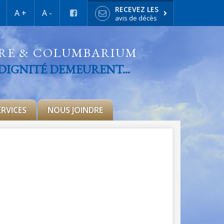
RECEVEZ LES
A +
A -
avis de décès
IRE & COLUMBARIUM
 DIGNITÉ DEMEURENT...
ERVICES
NOUS JOINDRE