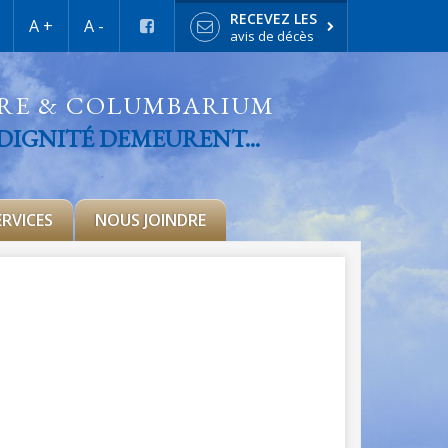
RECEVEZ LES
A +
A -
avis de décès
IRE & COLUMBARIUM
 DIGNITÉ DEMEURENT...
ERVICES
NOUS JOINDRE