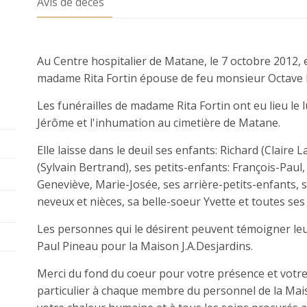
Avis de décès
Au Centre hospitalier de Matane, le 7 octobre 2012, e
madame Rita Fortin épouse de feu monsieur Octave L
Les funérailles de madame Rita Fortin ont eu lieu le l
Jérôme et l'inhumation au cimetière de Matane.
Elle laisse dans le deuil ses enfants: Richard (Claire
(Sylvain Bertrand), ses petits-enfants: François-Paul,
Geneviève, Marie-Josée, ses arrière-petits-enfants, s
neveux et nièces, sa belle-soeur Yvette et toutes ses
Les personnes qui le désirent peuvent témoigner le
Paul Pineau pour la Maison J.A.Desjardins.
Merci du fond du coeur pour votre présence et votr
particulier à chaque membre du personnel de la Mais