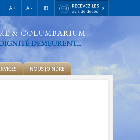
RECEVEZ LES
A +
A -
avis de décès
IRE & COLUMBARIUM
 DIGNITÉ DEMEURENT...
ERVICES
NOUS JOINDRE