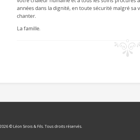
votre chaleur humaine et à tous les soins procurés av
années dans la dignité, en toute sécurité malgré sa vul
chanter.
La famille.
2026
© Léon Sirois & Fils. Tous droits réservés.