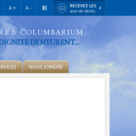
RECEVEZ LES
A +
A -
avis de décès
IRE & COLUMBARIUM
 DIGNITÉ DEMEURENT...
ERVICES
NOUS JOINDRE